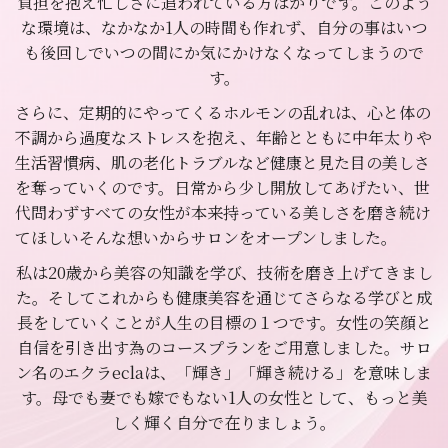
負担を抱え忙しさに追われている方ばかりです。このよう
な環境は、なかなか1人の時間も作れず、自分の事はいつ
も後回しでいつの間にか気にかけなくなってしまうので
す。
さらに、定期的にやってくるホルモンの乱れは、心と体の
不調から過度なストレスを抱え、年齢とともに中年太りや
生活習慣病、肌の老化トラブルなど健康と見た目の美しさ
を奪っていくのです。日常から少し開放してあげたい、世
代問わずすべての女性が本来持っている美しさを磨き続け
てほしいそんな想いからサロンをオープンしました。
私は20歳から美容の知識を学び、技術を磨き上げてきまし
た。そしてこれからも健康美容を通じてさらなる学びと成
長をしていくことが人生の目標の１つです。女性の笑顔と
自信を引き出す為のコースプランをご用意しました。サロ
ン名のエクラeclaは、「輝き」「輝き続ける」を意味しま
す。母でも妻でも嫁でもない1人の女性として、もっと美
しく輝く自分で在りましょう。